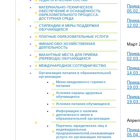
ПЕДАГОГИЧЕСКИЙ СОСТАВ
Прика
МАТЕРИАЛЬНО-ТЕХНИЧЕСКОЕ
05.02.
ОБЕСПЕЧЕНИЕ И ОСНАЩЁННОСТЬ
ОБРАЗОВАТЕЛЬНОГО ПРОЦЕССА.
ДОСТУПНАЯ СРЕДА
Прика
12.02.
СТИПЕНДИИ И МЕРЫ ПОДДЕРЖКИ
ОБУЧАЮЩИХСЯ
ПЛАТНЫЕ ОБРАЗОВАТЕЛЬНЫЕ УСЛУГИ
Март 
ФИНАНСОВО-ХОЗЯЙСТВЕННАЯ
ДЕЯТЕЛЬНОСТЬ
Прика
ВАКАНТНЫЕ МЕСТА ДЛЯ ПРИЁМА
02.03
(ПЕРЕВОДА) ОБУЧАЮЩИХСЯ
МЕЖДУНАРОДНОЕ СОТРУДНИЧЕСТВО
Прика
14.03
Организация питания в образовательной
организации
Прика
Меню ежедневного горячего
питания
19.03
Условия охраны здоровья
Прика
обучающихся
19.03
Условия питания обучающихся
Информация о наличии
диетического меню в
образовательной организации
Апрел
Перечень юридических лиц и
Прика
индивидуальных
предпринимателей,оказывающих
05.04.
услуги по организации питания