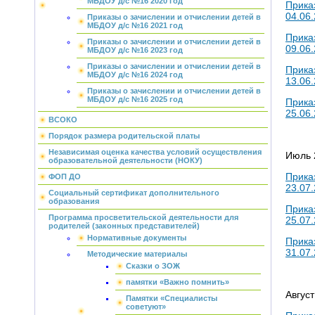
МБДОУ д/с №16 2020 год
Прика
04.06.
Приказы о зачислении и отчислении детей в
МБДОУ д/с №16 2021 год
Прика
Приказы о зачислении и отчислении детей в
09.06.
МБДОУ д/с №16 2023 год
Приказы о зачислении и отчислении детей в
Прика
МБДОУ д/с №16 2024 год
13.06
Приказы о зачислении и отчислении детей в
МБДОУ д/с №16 2025 год
Прика
25.06.
ВСОКО
Порядок размера родительской платы
Независимая оценка качества условий осуществления
Июль 
образовательной деятельности (НОКУ)
Прика
ФОП ДО
23.07.
Социальный сертификат дополнительного
образования
Прика
Программа просветительской деятельности для
25.07.
родителей (законных представителей)
Нормативные документы
Прика
31.07.
Методические материалы
Сказки о ЗОЖ
памятки «Важно помнить»
Август
Памятки «Специалисты
советуют»