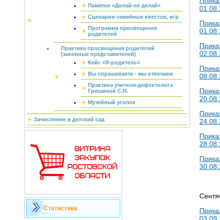
Прика
Памятки «Делай-не делай»
01.08.
Сценарии семейных квестов, игр
Прика
Программа просвещения
01.08.
родителей
Прика
Практика просвещения родителей
02.08.
(законных представителей)
Кейс «Я-родитель»
Прика
Вы спрашиваете - мы отвечаем
08.08.
Практика учителя-дефектолога
Прика
Гришиной С.Н.
20.08.
Музейный уголок
Прика
Зачисление в детский сад
24.08.
Прика
28.08.
Прика
30.08.
Сентя
Статистика
Прика
03.09.