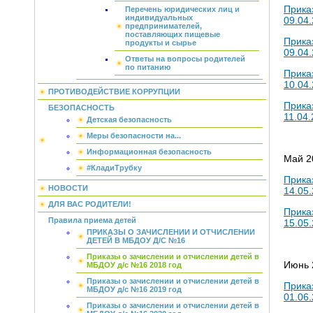
Прика
Перечень юридических лиц и
индивидуальных
09.04.
предпринимателей,
поставляющих пищевые
Прика
продукты и сырье
09.04.
Ответы на вопросы родителей
по питанию
Прика
10.04.
ПРОТИВОДЕЙСТВИЕ КОРРУПЦИИ
Прика
БЕЗОПАСНОСТЬ
11.04.
Детская безопасность
Меры безопасности на...
Информационная безопасность
Май 2
#КладиТрубку
Прика
НОВОСТИ
14.05.
ДЛЯ ВАС РОДИТЕЛИ!
Прика
Правила приема детей
15.05.
ПРИКАЗЫ О ЗАЧИСЛЕНИИ И ОТЧИСЛЕНИИ
ДЕТЕЙ В МБДОУ Д/С №16
Приказы о зачислении и отчислении детей в
Июнь 
МБДОУ д/с №16 2018 год
Приказы о зачислении и отчислении детей в
Прика
МБДОУ д/с №16 2019 год
01.06.
Приказы о зачислении и отчислении детей в