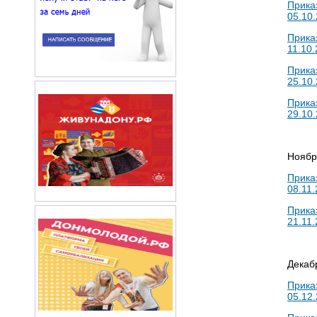
Прика
05.10.
Прика
11.10.
Прика
25.10.
Прика
29.10.
Ноябр
Прика
08.11.
Прика
21.11.
Декаб
Прика
05.12.