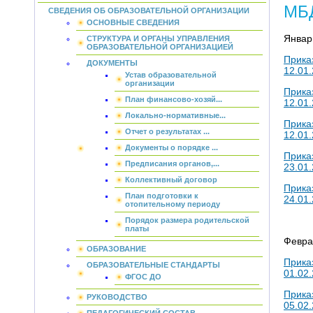
МБД
СВЕДЕНИЯ ОБ ОБРАЗОВАТЕЛЬНОЙ ОРГАНИЗАЦИИ
ОСНОВНЫЕ СВЕДЕНИЯ
Январ
СТРУКТУРА И ОРГАНЫ УПРАВЛЕНИЯ
ОБРАЗОВАТЕЛЬНОЙ ОРГАНИЗАЦИЕЙ
Прика
ДОКУМЕНТЫ
12.01.
Устав образовательной
организации
Прика
План финансово-хозяй...
12.01
Локально-нормативные...
Прика
Отчет о результатах ...
12.01.
Документы о порядке ...
Прика
Предписания органов,...
23.01.
Коллективный договор
Прика
План подготовки к
24.01.
отопительному периоду
Порядок размера родительской
платы
Февра
ОБРАЗОВАНИЕ
Прика
ОБРАЗОВАТЕЛЬНЫЕ СТАНДАРТЫ
01.02.
ФГОС ДО
Прика
РУКОВОДСТВО
05.02.