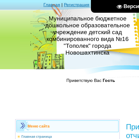
Главная
|
Регистрация
|
Вход
|
RSS
Верси
Муниципальное бюджетное
дошкольное образовательное
учреждение детский сад
комбинированного вида №16
"Тополек" города
Новошахтинска
Приветствую Вас
Гость
При
Меню сайта
отч
Главная страница