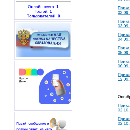
Онлайн всего:
1
Прика
Гостей:
1
03.09.
Пользователей:
0
Прика
03.09.
Прика
04.09.
Прика
05.09.
Прика
06.09.
Прика
12.09.
Октяб
Прика
02.10.
Прика
02.10.