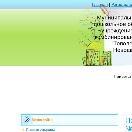
Главная
|
Регистрац
Муниципаль
дошкольное о
учреждение
комбинирова
"Тополе
Новош
Приветст
П
Меню сайта
№
Главная страница