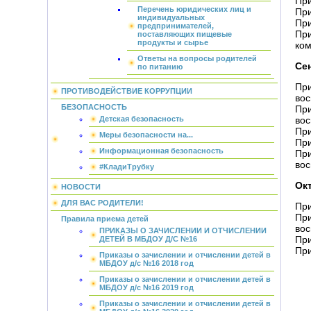
При
Перечень юридических лиц и
При
индивидуальных
При
предпринимателей,
При
поставляющих пищевые
продукты и сырье
ком
Ответы на вопросы родителей
Сен
по питанию
При
ПРОТИВОДЕЙСТВИЕ КОРРУПЦИИ
вос
БЕЗОПАСНОСТЬ
При
Детская безопасность
вос
При
Меры безопасности на...
При
Информационная безопасность
При
вос
#КладиТрубку
Окт
НОВОСТИ
ДЛЯ ВАС РОДИТЕЛИ!
При
При
Правила приема детей
вос
ПРИКАЗЫ О ЗАЧИСЛЕНИИ И ОТЧИСЛЕНИИ
При
ДЕТЕЙ В МБДОУ Д/С №16
При
Приказы о зачислении и отчислении детей в
МБДОУ д/с №16 2018 год
Приказы о зачислении и отчислении детей в
МБДОУ д/с №16 2019 год
Приказы о зачислении и отчислении детей в