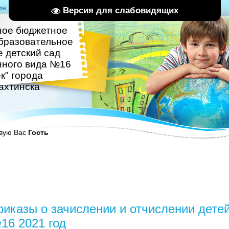
ия
|
Вход
|
RSS
Версия для слабовидящих
ное бюджетное
бразовательное
 детский сад
нного вида №16
к" города
ахтинска
вую Вас
Гость
риказы о зачислении и отчислении дете
16 2021 год