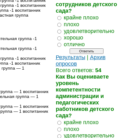
 группа -1 воспитанник
сотрудников детского
 группа -1 воспитанник
сада?
уппа -1 воспитанник
растная группа
крайне плохо
плохо
удовлетворительно
хорошо
ительная группа -1
отлично
ительная группа -1
Результаты
|
Архив
 группа -1 воспитанник
опросов
уппа -1 воспитанник
я группа — 1
Всего ответов:
54
Как Вы оцениваете
уровень
компетентности
 группа — 1 воспитанник
администрации и
тельная группа — 1
педагогических
 группа — 1 воспитанник
работников детского
 группа — 1 воспитанник
сада?
крайне плохо
плохо
удовлетворительно