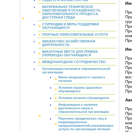
ПЕДАГОГИЧЕСКИЙ СОСТАВ
Ию
МАТЕРИАЛЬНО-ТЕХНИЧЕСКОЕ
ОБЕСПЕЧЕНИЕ И ОСНАЩЁННОСТЬ
При
ОБРАЗОВАТЕЛЬНОГО ПРОЦЕССА.
При
ДОСТУПНАЯ СРЕДА
гру
СТИПЕНДИИ И МЕРЫ ПОДДЕРЖКИ
При
ОБУЧАЮЩИХСЯ
При
ПЛАТНЫЕ ОБРАЗОВАТЕЛЬНЫЕ УСЛУГИ
ком
При
ФИНАНСОВО-ХОЗЯЙСТВЕННАЯ
ДЕЯТЕЛЬНОСТЬ
Ию
ВАКАНТНЫЕ МЕСТА ДЛЯ ПРИЁМА
(ПЕРЕВОДА) ОБУЧАЮЩИХСЯ
При
МЕЖДУНАРОДНОЕ СОТРУДНИЧЕСТВО
При
При
Организация питания в образовательной
При
организации
вос
Меню ежедневного горячего
питания
При
При
Условия охраны здоровья
При
обучающихся
Условия питания обучающихся
Авг
Информация о наличии
диетического меню в
При
образовательной организации
При
При
Перечень юридических лиц и
индивидуальных
ком
предпринимателей,оказывающих
При
услуги по организации питания