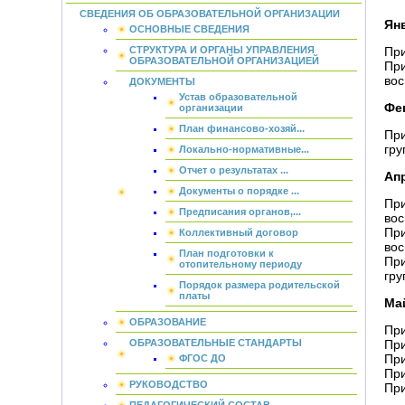
СВЕДЕНИЯ ОБ ОБРАЗОВАТЕЛЬНОЙ ОРГАНИЗАЦИИ
Янв
ОСНОВНЫЕ СВЕДЕНИЯ
СТРУКТУРА И ОРГАНЫ УПРАВЛЕНИЯ
При
ОБРАЗОВАТЕЛЬНОЙ ОРГАНИЗАЦИЕЙ
При
вос
ДОКУМЕНТЫ
Устав образовательной
Фе
организации
План финансово-хозяй...
При
гру
Локально-нормативные...
Отчет о результатах ...
Апр
Документы о порядке ...
При
Предписания органов,...
вос
При
Коллективный договор
вос
План подготовки к
При
отопительному периоду
гру
Порядок размера родительской
платы
Май
ОБРАЗОВАНИЕ
При
ОБРАЗОВАТЕЛЬНЫЕ СТАНДАРТЫ
При
При
ФГОС ДО
При
РУКОВОДСТВО
При