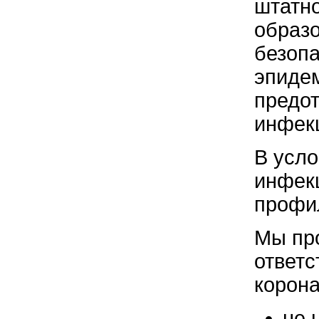
штатно
образо
безопа
эпидем
предо
инфек
В усло
инфекц
профил
Мы про
ответс
корона
не 