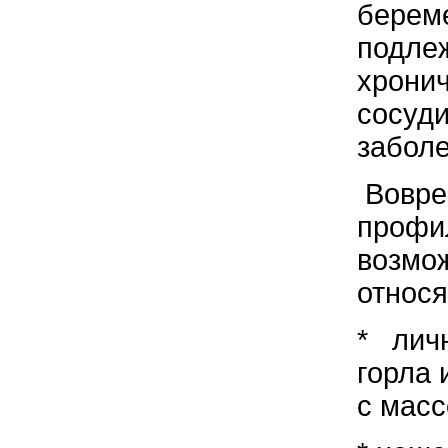
береме
подлеж
хронич
сосуд
забол
Вовре
профил
возмож
относя
* личн
горла 
с мас