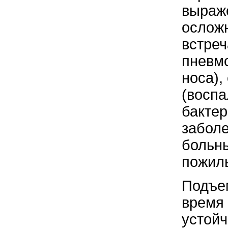
выраже
ослож
встреч
пневмо
носа),
(воспа
бакте
забол
больн
пожил
Подъем
время 
устойч