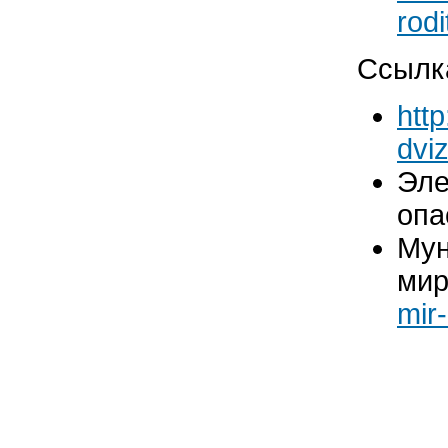
rodi
Ссылка
htt
dvi
Эле
опа
Мун
мир
mir-