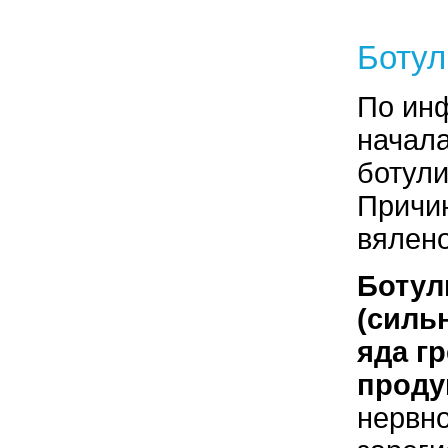
Ботул
По инф
начала
ботули
Причи
вялен
Ботул
(силь
яда г
проду
нервно