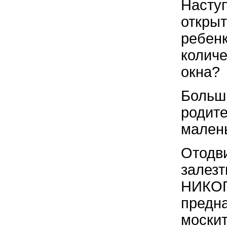
Наступ
открыт
ребенк
количе
окна?
Больши
родите
малень
Отодви
залезт
НИКОГД
предна
москит