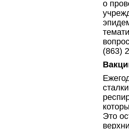
о про
учрежд
эпидем
темати
вопро
(863) 
Вакци
Ежегод
сталк
респи
которы
Это ос
верхни