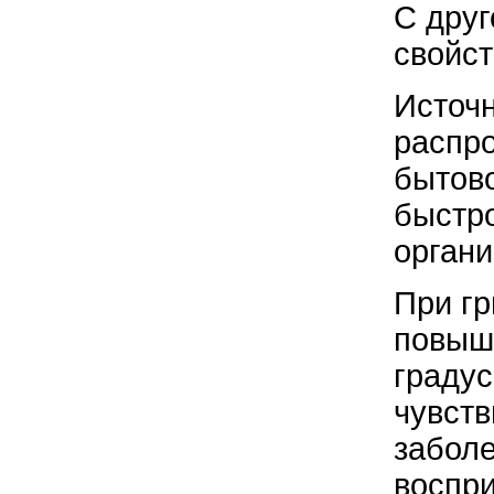
С дру
свойст
Источн
распро
бытово
быстро
органи
При гр
повыше
градус
чувств
заболе
воспри