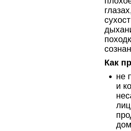
плохое
глазах
сухост
дыхани
походк
сознан
Как п
не 
и к
нес
лиц
про
дом