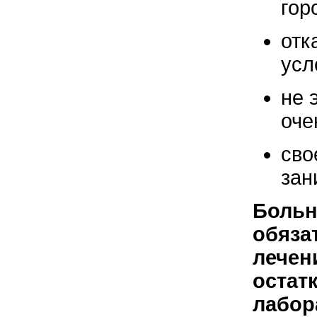
гор
отк
усл
не 
оче
сво
зан
Больн
обяза
лечен
остат
лабор