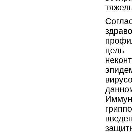
тяжел
Согла
здрав
профил
цель —
неконт
эпидем
вирусо
данном
Иммуни
гриппо
введен
защит