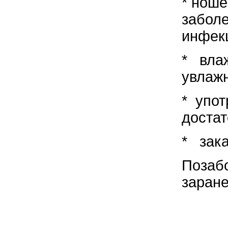
* ноше
забол
инфек
* вла
увлажн
* упот
достат
* зака
Позабо
заране