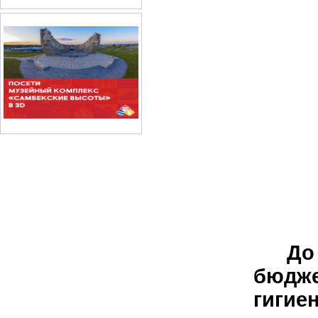
До
бюдж
гигие