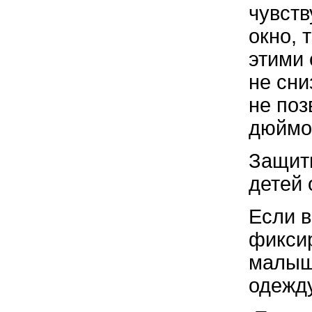
чувств
окно, 
этими 
не сни
не поз
дюймо
Защити
детей 
Если в
фиксир
малыша
одежду