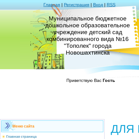
Главная
|
Регистрация
|
Вход
|
RSS
Муниципальное бюджетное
дошкольное образовательное
учреждение детский сад
комбинированного вида №16
"Тополек" города
Новошахтинска
Приветствую Вас
Гость
ДЛЯ 
Меню сайта
Главная страница