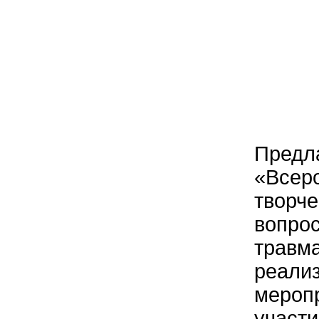
Предл
«Всеро
творче
вопрос
травм
реализ
меропр
участ