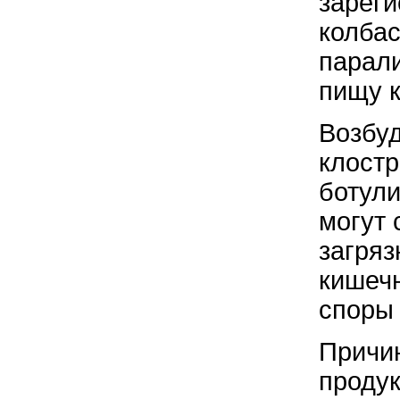
зареги
колбас
парали
пищу 
Возбуд
клост
ботули
могут 
загря
кишечн
споры 
Причин
продук