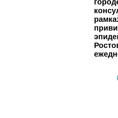
город
консу
рамка
приви
эпиде
Ростов
ежедн