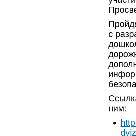
Просв
Пройд
с разр
дошко
дорож
дополн
инфор
безопа
Ссылка
ним:
htt
dvi