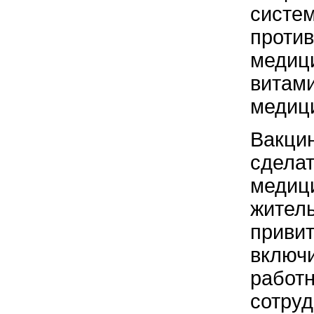
систе
против
медиц
витами
медици
Вакцин
сделат
медици
житель
привит
включи
работн
сотруд