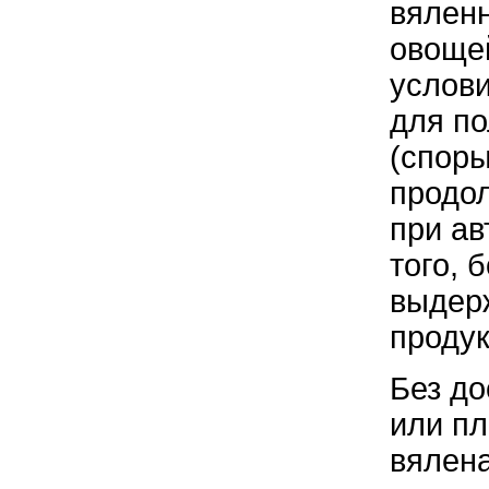
вяленн
овощей
услови
для по
(спор
продол
при а
того, 
выдерж
проду
Без до
или пл
вялена