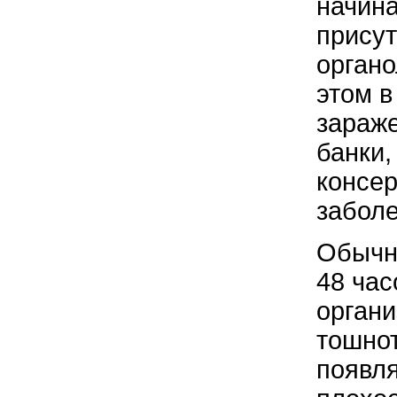
начина
присут
органо
этом в
зараж
банки,
консер
заболе
Обычно
48 час
органи
тошнот
появля