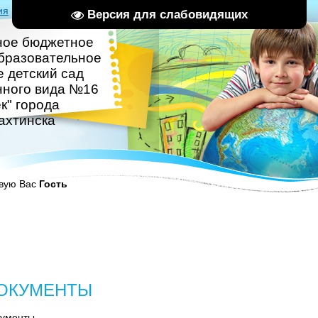
ия
|
Вход
|
RSS
Версия для слабовидящих
ное бюджетное
бразовательное
 детский сад
нного вида №16
к" города
ахтинска
вую Вас
Гость
ОКУМЕНТЫ
кументы