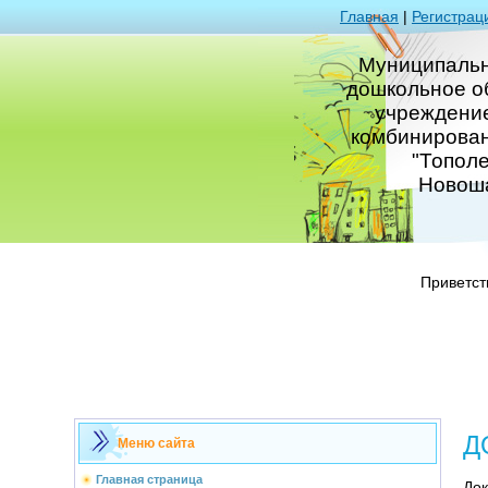
Главная
|
Регистрац
Муниципаль
дошкольное о
учреждение
комбинирова
"Тополе
Новош
Приветст
Д
Меню сайта
Главная страница
До