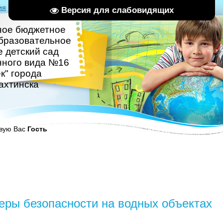
ия
|
Вход
|
RSS
Версия для слабовидящих
ное бюджетное
бразовательное
 детский сад
нного вида №16
к" города
ахтинска
вую Вас
Гость
еры безопасности на водных объектах