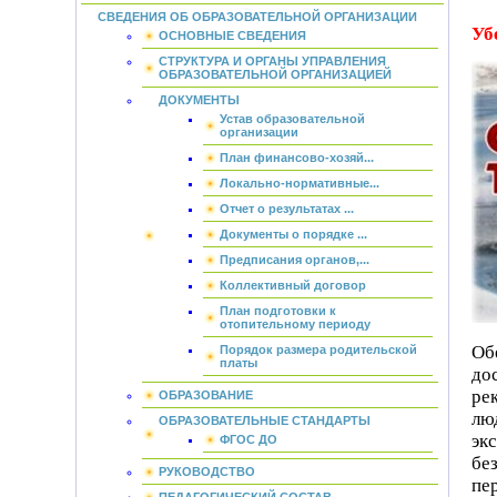
СВЕДЕНИЯ ОБ ОБРАЗОВАТЕЛЬНОЙ ОРГАНИЗАЦИИ
Уб
ОСНОВНЫЕ СВЕДЕНИЯ
СТРУКТУРА И ОРГАНЫ УПРАВЛЕНИЯ
ОБРАЗОВАТЕЛЬНОЙ ОРГАНИЗАЦИЕЙ
ДОКУМЕНТЫ
Устав образовательной
организации
План финансово-хозяй...
Локально-нормативные...
Отчет о результатах ...
Документы о порядке ...
Предписания органов,...
Коллективный договор
План подготовки к
отопительному периоду
Об
Порядок размера родительской
платы
до
ре
ОБРАЗОВАНИЕ
лю
ОБРАЗОВАТЕЛЬНЫЕ СТАНДАРТЫ
эк
ФГОС ДО
бе
РУКОВОДСТВО
пе