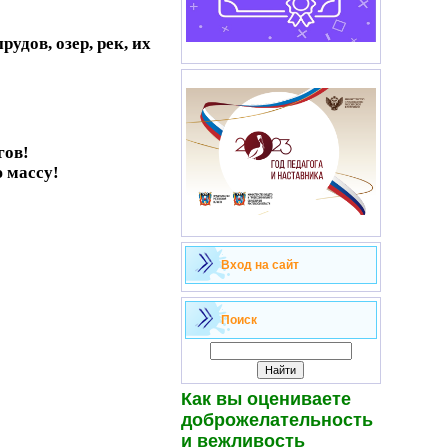
удов, озер, рек, их
гов!
 массу!
Вход на сайт
Поиск
Как вы оцениваете
доброжелательность
и вежливость