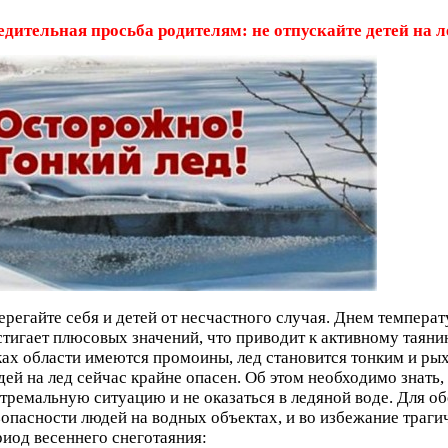
едительная просьба родителям: не отпускайте детей на л
ерегайте себя и
детей от несчастного случая. Днем температ
стигает плюсовых значений,
что приводит к активному таяни
ках области имеются промоины,
лед становится тонким и ры
дей на лед сейчас крайне
опасен. Об этом необходимо знать,
стремальную ситуацию и не
оказаться в ледяной воде. Для о
зопасности людей на водных объектах, и
во избежание траги
риод весеннего снеготаяния: