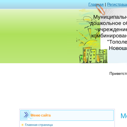
Главная
|
Регистрац
Муниципаль
дошкольное о
учреждение
комбинирова
"Тополе
Новош
Приветст
М
Меню сайта
Главная страница