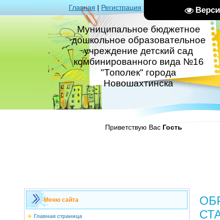
Главная
|
Регистрация
|
Вход
|
RSS
Верси
Муниципальное бюджетное
дошкольное образовательное
учреждение детский сад
комбинированного вида №16
"Тополек" города
Новошахтинска
Приветствую Вас
Гость
ОБ
Меню сайта
СТ
Главная страница